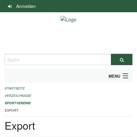
Navigation
Anmelden
überspringen
Suche
MENU
STARTSEITE
ALLGEMEINE INFORMATIONEN
VERZEICHNISSE
FINANZIELLE UNTERSTÜTZUNG BENÖTIGT?
SPORTVEREINE
EXPORT
KONTAKT
Export