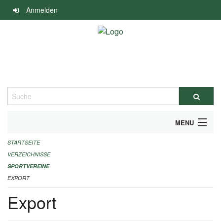
Navigation
Anmelden
überspringen
Suche
MENU
STARTSEITE
ALLGEMEINE INFORMATIONEN
VERZEICHNISSE
FINANZIELLE UNTERSTÜTZUNG BENÖTIGT?
SPORTVEREINE
EXPORT
KONTAKT
Export