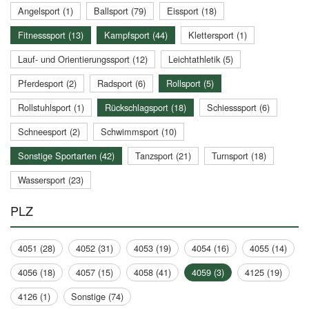
Angelsport (1)
Ballsport (79)
Eissport (18)
Fitnesssport (13)
Kampfsport (44)
Klettersport (1)
Lauf- und Orientierungssport (12)
Leichtathletik (5)
Pferdesport (2)
Radsport (6)
Rollsport (5)
Rollstuhlsport (1)
Rückschlagsport (18)
Schiesssport (6)
Schneesport (2)
Schwimmsport (10)
Sonstige Sportarten (42)
Tanzsport (21)
Turnsport (18)
Wassersport (23)
PLZ
4051 (28)
4052 (31)
4053 (19)
4054 (16)
4055 (14)
4056 (18)
4057 (15)
4058 (41)
4059 (3)
4125 (19)
4126 (1)
Sonstige (74)