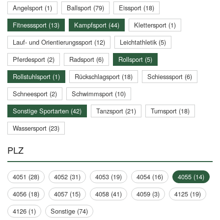
Angelsport (1)
Ballsport (79)
Eissport (18)
Fitnesssport (13)
Kampfsport (44)
Klettersport (1)
Lauf- und Orientierungssport (12)
Leichtathletik (5)
Pferdesport (2)
Radsport (6)
Rollsport (5)
Rollstuhlsport (1)
Rückschlagsport (18)
Schiesssport (6)
Schneesport (2)
Schwimmsport (10)
Sonstige Sportarten (42)
Tanzsport (21)
Turnsport (18)
Wassersport (23)
PLZ
4051 (28)
4052 (31)
4053 (19)
4054 (16)
4055 (14)
4056 (18)
4057 (15)
4058 (41)
4059 (3)
4125 (19)
4126 (1)
Sonstige (74)