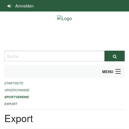
Navigation
Anmelden
überspringen
Suche
MENU
STARTSEITE
ALLGEMEINE INFORMATIONEN
VERZEICHNISSE
FINANZIELLE UNTERSTÜTZUNG BENÖTIGT?
SPORTVEREINE
EXPORT
KONTAKT
Export