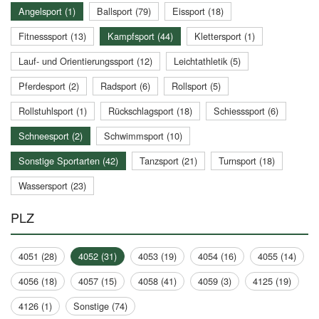
Angelsport (1)
Ballsport (79)
Eissport (18)
Fitnesssport (13)
Kampfsport (44)
Klettersport (1)
Lauf- und Orientierungssport (12)
Leichtathletik (5)
Pferdesport (2)
Radsport (6)
Rollsport (5)
Rollstuhlsport (1)
Rückschlagsport (18)
Schiesssport (6)
Schneesport (2)
Schwimmsport (10)
Sonstige Sportarten (42)
Tanzsport (21)
Turnsport (18)
Wassersport (23)
PLZ
4051 (28)
4052 (31)
4053 (19)
4054 (16)
4055 (14)
4056 (18)
4057 (15)
4058 (41)
4059 (3)
4125 (19)
4126 (1)
Sonstige (74)