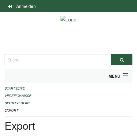
Navigation
Anmelden
überspringen
Suche
MENU
STARTSEITE
ALLGEMEINE INFORMATIONEN
VERZEICHNISSE
FINANZIELLE UNTERSTÜTZUNG BENÖTIGT?
SPORTVEREINE
EXPORT
KONTAKT
Export