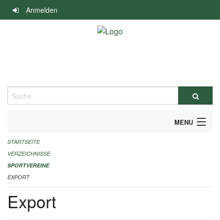
Navigation
Anmelden
überspringen
Suche
MENU
STARTSEITE
ALLGEMEINE INFORMATIONEN
VERZEICHNISSE
FINANZIELLE UNTERSTÜTZUNG BENÖTIGT?
SPORTVEREINE
EXPORT
KONTAKT
Export