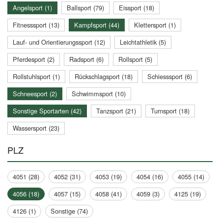
Angelsport (1)
Ballsport (79)
Eissport (18)
Fitnesssport (13)
Kampfsport (44)
Klettersport (1)
Lauf- und Orientierungssport (12)
Leichtathletik (5)
Pferdesport (2)
Radsport (6)
Rollsport (5)
Rollstuhlsport (1)
Rückschlagsport (18)
Schiesssport (6)
Schneesport (2)
Schwimmsport (10)
Sonstige Sportarten (42)
Tanzsport (21)
Turnsport (18)
Wassersport (23)
PLZ
4051 (28)
4052 (31)
4053 (19)
4054 (16)
4055 (14)
4056 (18)
4057 (15)
4058 (41)
4059 (3)
4125 (19)
4126 (1)
Sonstige (74)