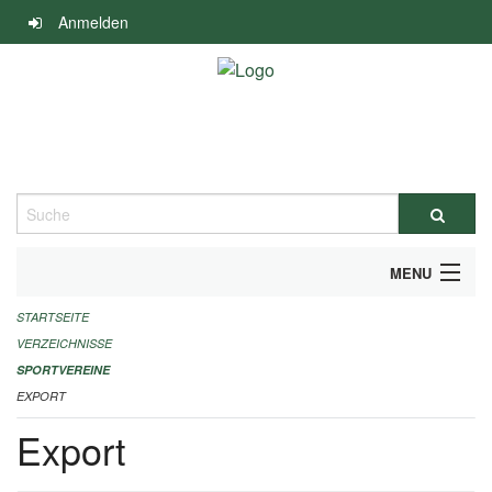
Navigation
Anmelden
überspringen
Suche
MENU
STARTSEITE
ALLGEMEINE INFORMATIONEN
VERZEICHNISSE
FINANZIELLE UNTERSTÜTZUNG BENÖTIGT?
SPORTVEREINE
EXPORT
KONTAKT
Export