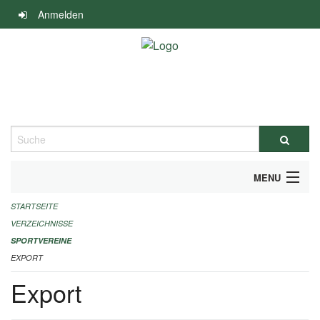
Navigation
Anmelden
überspringen
Suche
MENU
STARTSEITE
ALLGEMEINE INFORMATIONEN
VERZEICHNISSE
FINANZIELLE UNTERSTÜTZUNG BENÖTIGT?
SPORTVEREINE
EXPORT
KONTAKT
Export