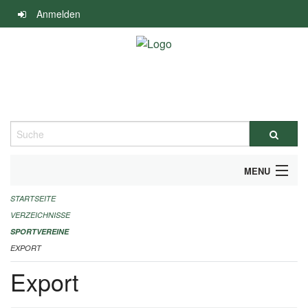
Navigation
Anmelden
überspringen
Suche
MENU
STARTSEITE
ALLGEMEINE INFORMATIONEN
VERZEICHNISSE
FINANZIELLE UNTERSTÜTZUNG BENÖTIGT?
SPORTVEREINE
EXPORT
KONTAKT
Export