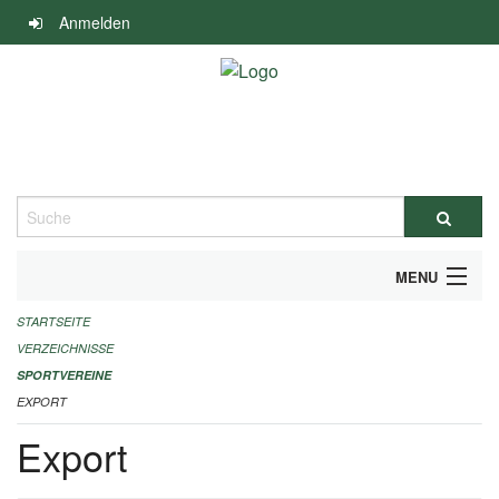
Navigation
Anmelden
überspringen
Suche
MENU
STARTSEITE
ALLGEMEINE INFORMATIONEN
VERZEICHNISSE
FINANZIELLE UNTERSTÜTZUNG BENÖTIGT?
SPORTVEREINE
EXPORT
KONTAKT
Export