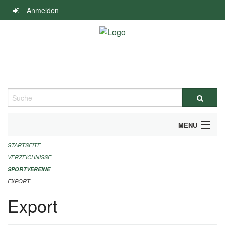
Navigation
Anmelden
überspringen
Suche
MENU
STARTSEITE
ALLGEMEINE INFORMATIONEN
VERZEICHNISSE
FINANZIELLE UNTERSTÜTZUNG BENÖTIGT?
SPORTVEREINE
EXPORT
KONTAKT
Export