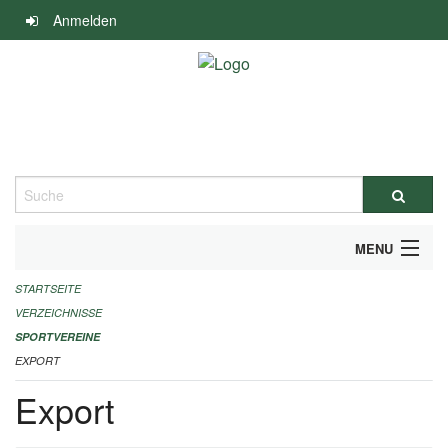
Navigation
Anmelden
überspringen
Suche
MENU
STARTSEITE
ALLGEMEINE INFORMATIONEN
VERZEICHNISSE
FINANZIELLE UNTERSTÜTZUNG BENÖTIGT?
SPORTVEREINE
EXPORT
KONTAKT
Export