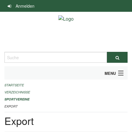
Navigation
Anmelden
überspringen
Suche
MENU
STARTSEITE
ALLGEMEINE INFORMATIONEN
VERZEICHNISSE
FINANZIELLE UNTERSTÜTZUNG BENÖTIGT?
SPORTVEREINE
EXPORT
KONTAKT
Export