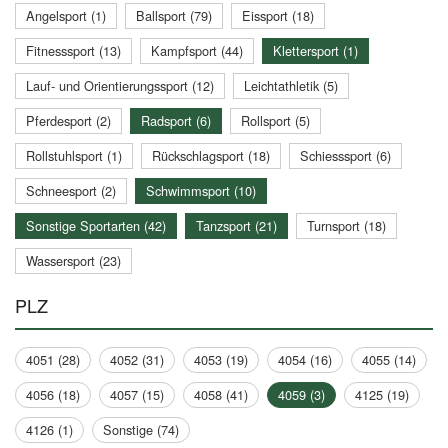
Angelsport (1)
Ballsport (79)
Eissport (18)
Fitnesssport (13)
Kampfsport (44)
Klettersport (1)
Lauf- und Orientierungssport (12)
Leichtathletik (5)
Pferdesport (2)
Radsport (6)
Rollsport (5)
Rollstuhlsport (1)
Rückschlagsport (18)
Schiesssport (6)
Schneesport (2)
Schwimmsport (10)
Sonstige Sportarten (42)
Tanzsport (21)
Turnsport (18)
Wassersport (23)
PLZ
4051 (28)
4052 (31)
4053 (19)
4054 (16)
4055 (14)
4056 (18)
4057 (15)
4058 (41)
4059 (3)
4125 (19)
4126 (1)
Sonstige (74)