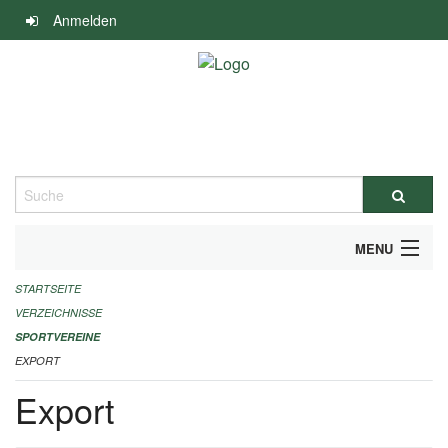
Navigation
Anmelden
überspringen
Suche
MENU
STARTSEITE
ALLGEMEINE INFORMATIONEN
VERZEICHNISSE
FINANZIELLE UNTERSTÜTZUNG BENÖTIGT?
SPORTVEREINE
EXPORT
KONTAKT
Export