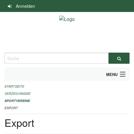
Navigation
Anmelden
überspringen
Suche
MENU
STARTSEITE
ALLGEMEINE INFORMATIONEN
VERZEICHNISSE
FINANZIELLE UNTERSTÜTZUNG BENÖTIGT?
SPORTVEREINE
EXPORT
KONTAKT
Export