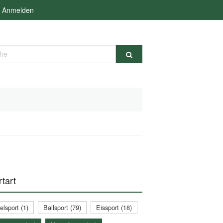
Anmelden
e
tart
lsport (1)
Ballsport (79)
Eissport (18)