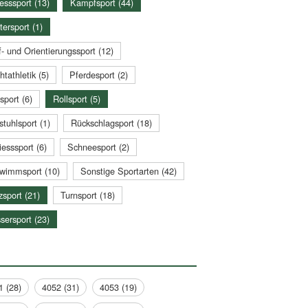
esssport (13)
Kampfsport (44)
tersport (1)
- und Orientierungssport (12)
htathletik (5)
Pferdesport (2)
sport (6)
Rollsport (5)
stuhlsport (1)
Rückschlagsport (18)
esssport (6)
Schneesport (2)
wimmsport (10)
Sonstige Sportarten (42)
zsport (21)
Turnsport (18)
sersport (23)
1 (28)
4052 (31)
4053 (19)