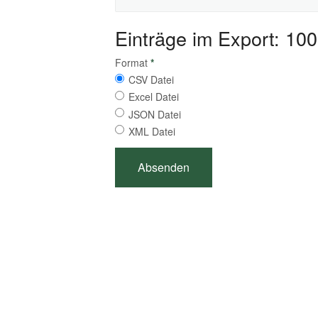
Einträge im Export: 100
Format
*
CSV Datei
Excel Datei
JSON Datei
XML Datei