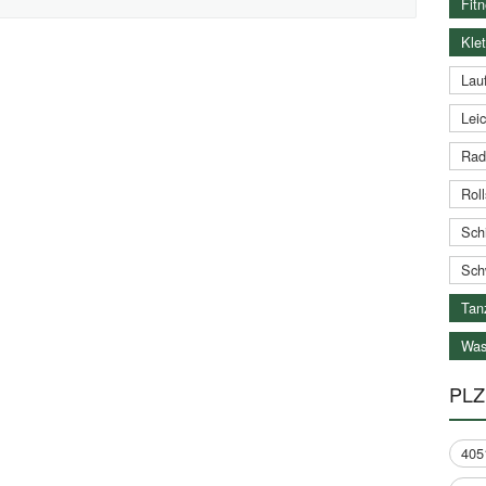
Fitn
Klet
Lauf
Leic
Rad
Roll
Schi
Sch
Tan
Was
PLZ
405