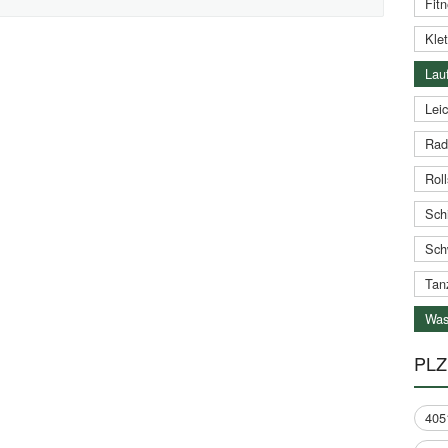
Fitn
Klet
Lauf
Leic
Rad
Roll
Schi
Sch
Tan
Was
PLZ
405