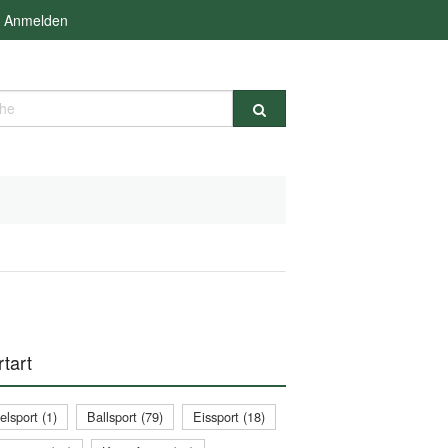
Anmelden
e
tart
lsport (1)
Ballsport (79)
Eissport (18)