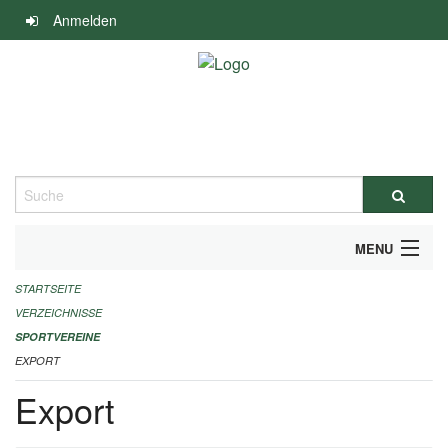
Navigation
Anmelden
überspringen
Suche
MENU
STARTSEITE
ALLGEMEINE INFORMATIONEN
VERZEICHNISSE
FINANZIELLE UNTERSTÜTZUNG BENÖTIGT?
SPORTVEREINE
EXPORT
KONTAKT
Export