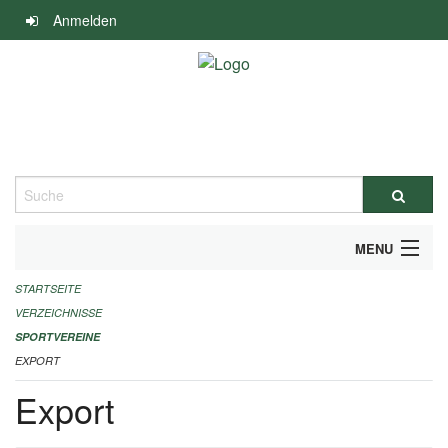
Navigation
Anmelden
überspringen
Suche
MENU
STARTSEITE
ALLGEMEINE INFORMATIONEN
VERZEICHNISSE
FINANZIELLE UNTERSTÜTZUNG BENÖTIGT?
SPORTVEREINE
EXPORT
KONTAKT
Export