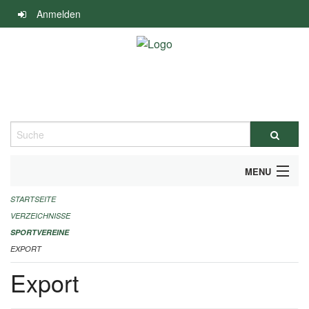
Navigation
Anmelden
überspringen
Suche
MENU
STARTSEITE
ALLGEMEINE INFORMATIONEN
VERZEICHNISSE
FINANZIELLE UNTERSTÜTZUNG BENÖTIGT?
SPORTVEREINE
EXPORT
KONTAKT
Export