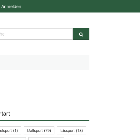
Anmelden
e
tart
lsport (1)
Ballsport (79)
Eissport (18)