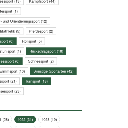
esssport (13)
Kampfsport (44)
tersport (1)
- und Orientierungssport (12)
htathletik (5)
Pferdesport (2)
sport (6)
Rollsport (5)
stuhlsport (1)
Rückschlagsport (18)
esssport (6)
Schneesport (2)
wimmsport (10)
Sonstige Sportarten (42)
zsport (21)
Turnsport (18)
sersport (23)
1 (28)
4052 (31)
4053 (19)