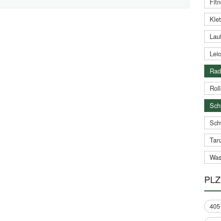
Fitn
Klet
Lauf
Leic
Rad
Roll
Schi
Sch
Tan
Was
PLZ
405