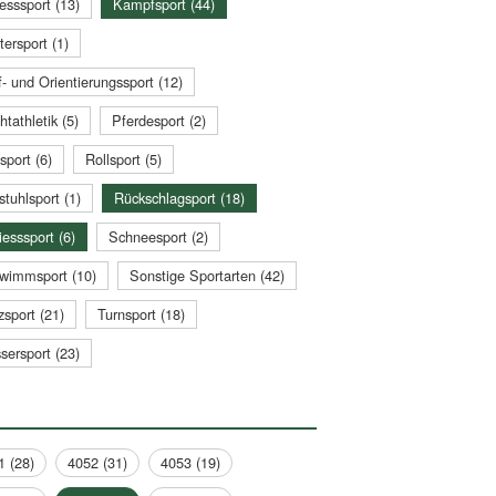
esssport (13)
Kampfsport (44)
tersport (1)
- und Orientierungssport (12)
htathletik (5)
Pferdesport (2)
sport (6)
Rollsport (5)
stuhlsport (1)
Rückschlagsport (18)
esssport (6)
Schneesport (2)
wimmsport (10)
Sonstige Sportarten (42)
zsport (21)
Turnsport (18)
sersport (23)
1 (28)
4052 (31)
4053 (19)