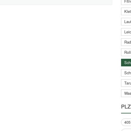
Fitn
Klet
Lauf
Leic
Rad
Roll
Schi
Sch
Tan
Was
PLZ
405