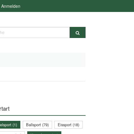
Anmelden
e
tart
lsport (1)
Ballsport (79)
Eissport (18)