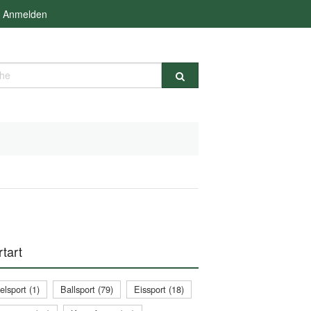
Anmelden
e
tart
lsport (1)
Ballsport (79)
Eissport (18)