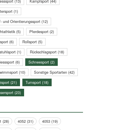
esssport (13)
Kampfsport (44)
tersport (1)
- und Orientierungssport (12)
htathletik (5)
Pferdesport (2)
sport (6)
Rollsport (5)
stuhlsport (1)
Rückschlagsport (18)
esssport (6)
Schneesport (2)
wimmsport (10)
Sonstige Sportarten (42)
zsport (21)
Turnsport (18)
sersport (23)
1 (28)
4052 (31)
4053 (19)