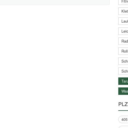
Fitn
Klet
Lauf
Leic
Rad
Roll
Schi
Sch
Tan
Was
PLZ
405