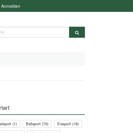
Anmelden
e
tart
lsport (1)
Ballsport (79)
Eissport (18)