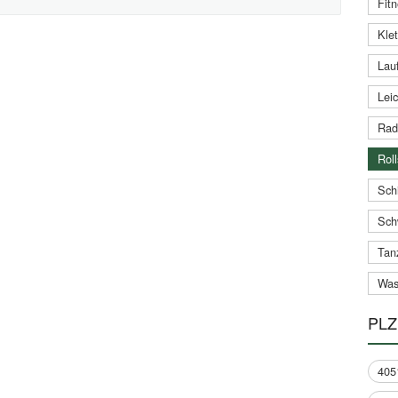
Fitn
Klet
Lauf
Leic
Rad
Roll
Schi
Sch
Tan
Was
PLZ
405