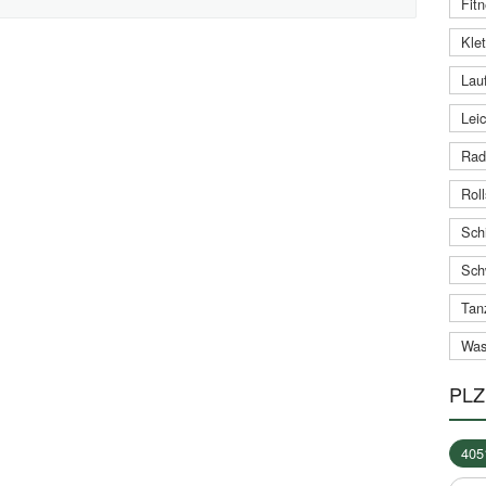
Fitn
Klet
Lauf
Leic
Rad
Roll
Schi
Sch
Tan
Was
PLZ
405