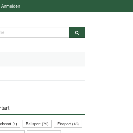
Anmelden
e
tart
lsport (1)
Ballsport (79)
Eissport (18)