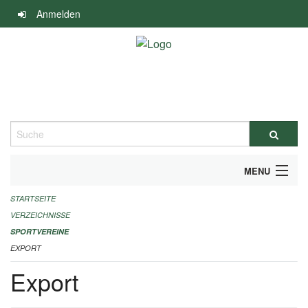
Navigation
Anmelden
überspringen
Suche
MENU
STARTSEITE
ALLGEMEINE INFORMATIONEN
VERZEICHNISSE
FINANZIELLE UNTERSTÜTZUNG BENÖTIGT?
SPORTVEREINE
EXPORT
KONTAKT
Export