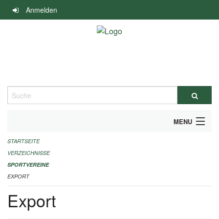
Navigation
Anmelden
überspringen
Suche
MENU
STARTSEITE
ALLGEMEINE INFORMATIONEN
VERZEICHNISSE
FINANZIELLE UNTERSTÜTZUNG BENÖTIGT?
SPORTVEREINE
EXPORT
KONTAKT
Export