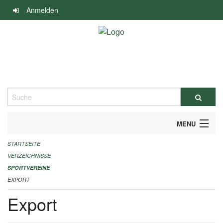
Navigation
Anmelden
überspringen
Suche
MENU
STARTSEITE
ALLGEMEINE INFORMATIONEN
VERZEICHNISSE
FINANZIELLE UNTERSTÜTZUNG BENÖTIGT?
SPORTVEREINE
EXPORT
KONTAKT
Export