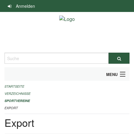
Navigation
Anmelden
überspringen
Suche
MENU
STARTSEITE
ALLGEMEINE INFORMATIONEN
VERZEICHNISSE
FINANZIELLE UNTERSTÜTZUNG BENÖTIGT?
SPORTVEREINE
EXPORT
KONTAKT
Export