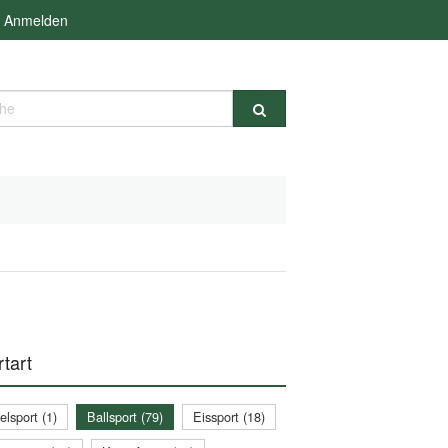
Anmelden
e
tart
lsport (1)
Ballsport (79)
Eissport (18)