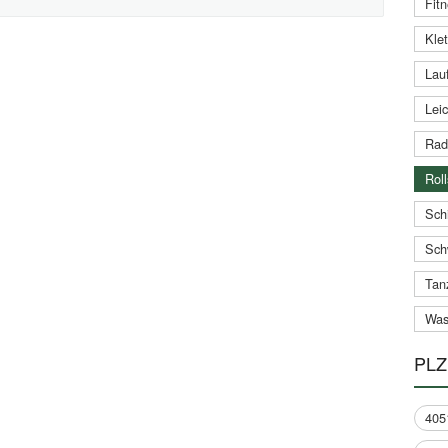
Fitn
Klet
Lauf
Leic
Rad
Roll
Schi
Sch
Tan
Was
PLZ
405