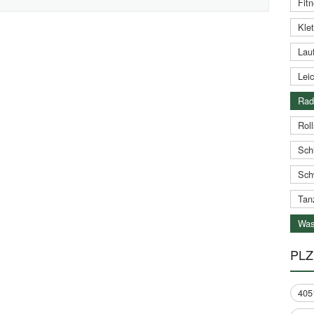
Fitn
Klet
Lauf
Leic
Rad
Roll
Schi
Sch
Tan
Was
PLZ
405