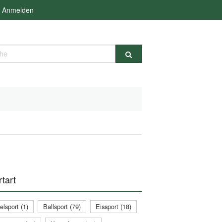
Anmelden
e
tart
lsport (1)
Ballsport (79)
Eissport (18)