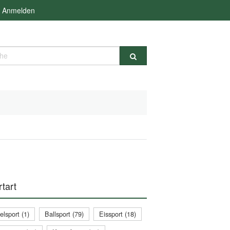
Anmelden
e
tart
lsport (1)
Ballsport (79)
Eissport (18)