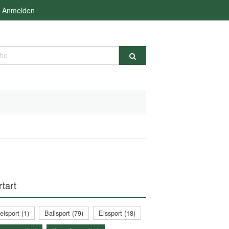
Anmelden
e
tart
lsport (1)
Ballsport (79)
Eissport (18)