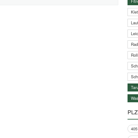
Fitn
Klet
Lauf
Leic
Rad
Roll
Schi
Sch
Tan
Was
PLZ
405