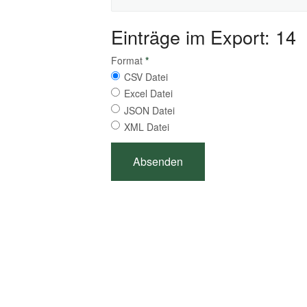
Einträge im Export: 14
Format
*
CSV Datei
Excel Datei
JSON Datei
XML Datei