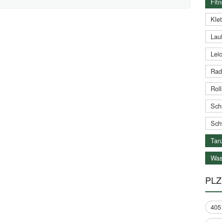
Fitn
Klet
Lauf
Leic
Rad
Roll
Schi
Sch
Tan
Was
PLZ
405