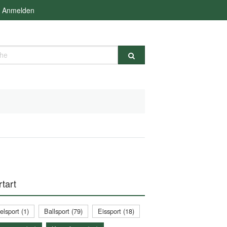
Anmelden
e
tart
lsport (1)
Ballsport (79)
Eissport (18)