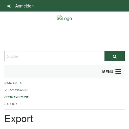
Navigation
Anmelden
überspringen
Suche
MENU
STARTSEITE
ALLGEMEINE INFORMATIONEN
VERZEICHNISSE
FINANZIELLE UNTERSTÜTZUNG BENÖTIGT?
SPORTVEREINE
EXPORT
KONTAKT
Export