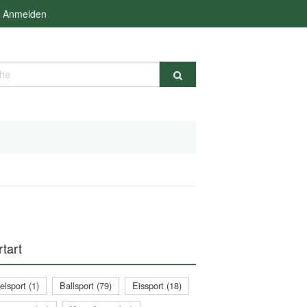
Anmelden
e
tart
lsport (1)
Ballsport (79)
Eissport (18)