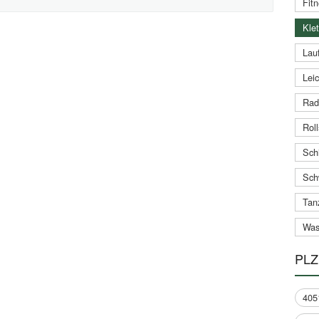
Fitn
Klet
Lauf
Leic
Rad
Roll
Schi
Sch
Tan
Was
PLZ
405