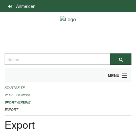
Navigation
Anmelden
überspringen
Suche
MENU
STARTSEITE
ALLGEMEINE INFORMATIONEN
VERZEICHNISSE
FINANZIELLE UNTERSTÜTZUNG BENÖTIGT?
SPORTVEREINE
EXPORT
KONTAKT
Export