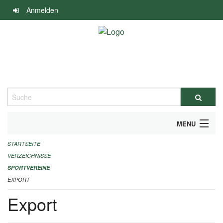
Navigation
Anmelden
überspringen
Suche
MENU
STARTSEITE
ALLGEMEINE INFORMATIONEN
VERZEICHNISSE
FINANZIELLE UNTERSTÜTZUNG BENÖTIGT?
SPORTVEREINE
EXPORT
KONTAKT
Export