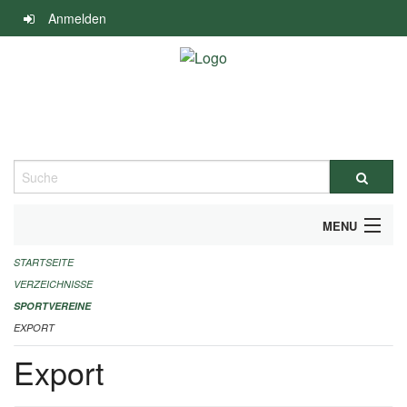
Navigation
Anmelden
überspringen
Suche
MENU
STARTSEITE
ALLGEMEINE INFORMATIONEN
VERZEICHNISSE
FINANZIELLE UNTERSTÜTZUNG BENÖTIGT?
SPORTVEREINE
EXPORT
KONTAKT
Export