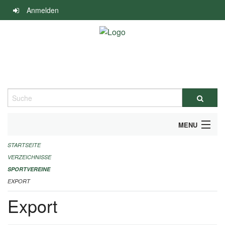
Navigation
Anmelden
überspringen
Suche
MENU
STARTSEITE
ALLGEMEINE INFORMATIONEN
VERZEICHNISSE
FINANZIELLE UNTERSTÜTZUNG BENÖTIGT?
SPORTVEREINE
EXPORT
KONTAKT
Export