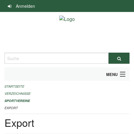
Navigation
Anmelden
überspringen
Suche
MENU
STARTSEITE
ALLGEMEINE INFORMATIONEN
VERZEICHNISSE
FINANZIELLE UNTERSTÜTZUNG BENÖTIGT?
SPORTVEREINE
EXPORT
KONTAKT
Export