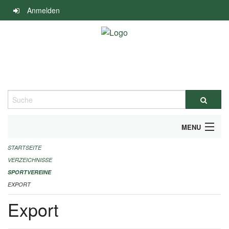
Navigation
Anmelden
überspringen
Suche
MENU
STARTSEITE
ALLGEMEINE INFORMATIONEN
VERZEICHNISSE
FINANZIELLE UNTERSTÜTZUNG BENÖTIGT?
SPORTVEREINE
EXPORT
KONTAKT
Export