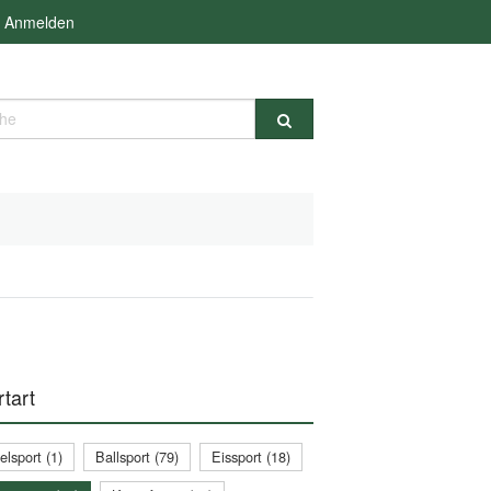
Anmelden
e
tart
lsport (1)
Ballsport (79)
Eissport (18)