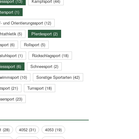
esssport (13)
Kampfsport (44)
tersport (1)
- und Orientierungssport (12)
htathletik (5)
Pferdesport (2)
sport (6)
Rollsport (5)
stuhlsport (1)
Rückschlagsport (18)
esssport (6)
Schneesport (2)
wimmsport (10)
Sonstige Sportarten (42)
zsport (21)
Turnsport (18)
sersport (23)
1 (28)
4052 (31)
4053 (19)