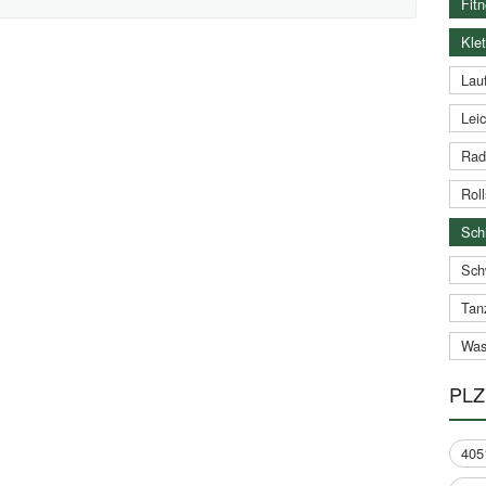
Fitn
Klet
Lauf
Leic
Rad
Roll
Schi
Sch
Tan
Was
PLZ
405