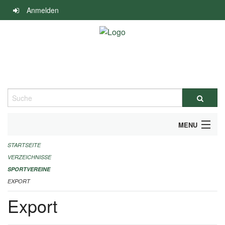
Navigation
Anmelden
überspringen
Suche
MENU
STARTSEITE
ALLGEMEINE INFORMATIONEN
VERZEICHNISSE
FINANZIELLE UNTERSTÜTZUNG BENÖTIGT?
SPORTVEREINE
EXPORT
KONTAKT
Export