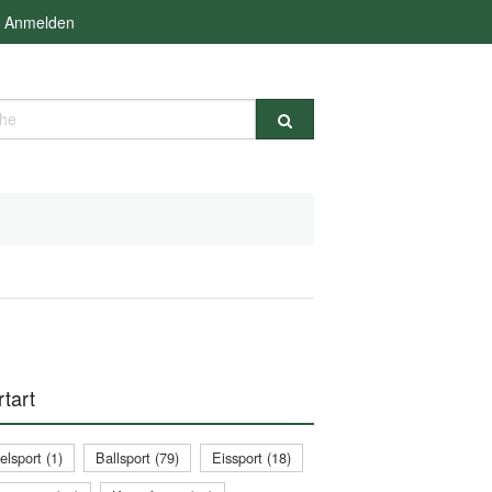
Anmelden
e
tart
lsport (1)
Ballsport (79)
Eissport (18)