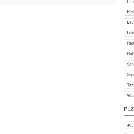
Fitn
Klet
Lauf
Leic
Rad
Roll
Schi
Sch
Tan
Was
PLZ
405