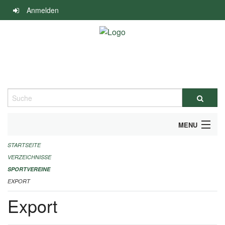
Navigation
Anmelden
überspringen
Suche
MENU
STARTSEITE
ALLGEMEINE INFORMATIONEN
VERZEICHNISSE
FINANZIELLE UNTERSTÜTZUNG BENÖTIGT?
SPORTVEREINE
EXPORT
KONTAKT
Export