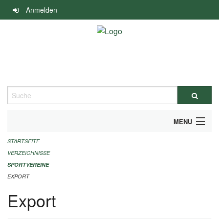
Navigation
Anmelden
überspringen
Suche
MENU
STARTSEITE
ALLGEMEINE INFORMATIONEN
VERZEICHNISSE
FINANZIELLE UNTERSTÜTZUNG BENÖTIGT?
SPORTVEREINE
EXPORT
KONTAKT
Export