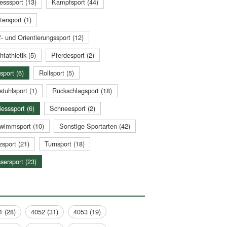
esssport (13)
Kampfsport (44)
tersport (1)
- und Orientierungssport (12)
htathletik (5)
Pferdesport (2)
sport (6)
Rollsport (5)
stuhlsport (1)
Rückschlagsport (18)
esssport (6)
Schneesport (2)
wimmsport (10)
Sonstige Sportarten (42)
zsport (21)
Turnsport (18)
sersport (23)
1 (28)
4052 (31)
4053 (19)