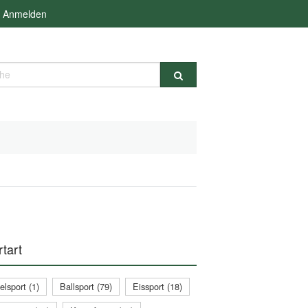
Anmelden
e
tart
lsport (1)
Ballsport (79)
Eissport (18)