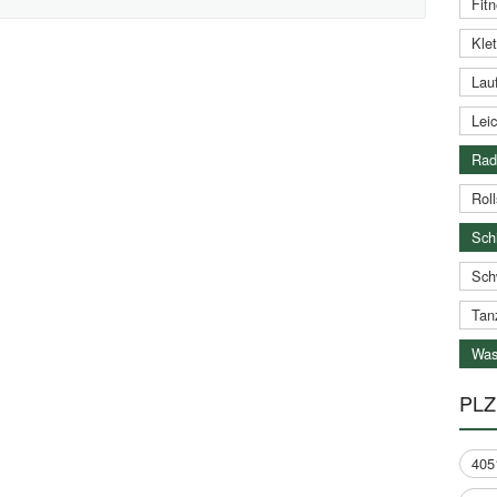
Fitn
Klet
Lauf
Leic
Rad
Roll
Schi
Sch
Tan
Was
PLZ
405