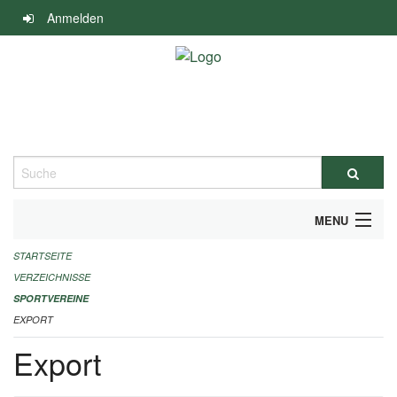
Navigation
Anmelden
überspringen
Suche
MENU
STARTSEITE
ALLGEMEINE INFORMATIONEN
VERZEICHNISSE
FINANZIELLE UNTERSTÜTZUNG BENÖTIGT?
SPORTVEREINE
EXPORT
KONTAKT
Export