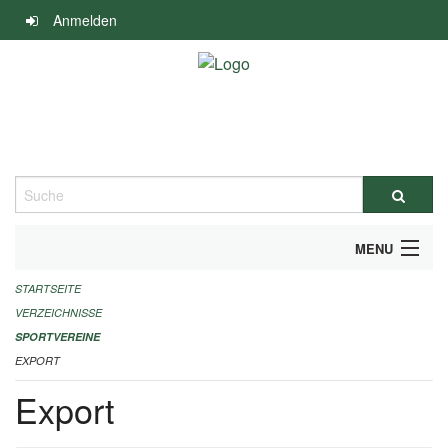
Navigation
Anmelden
überspringen
Suche
MENU
STARTSEITE
ALLGEMEINE INFORMATIONEN
VERZEICHNISSE
FINANZIELLE UNTERSTÜTZUNG BENÖTIGT?
SPORTVEREINE
EXPORT
KONTAKT
Export