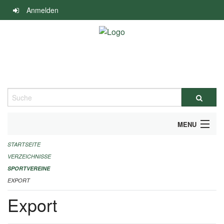
Navigation
Anmelden
überspringen
Suche
MENU
STARTSEITE
ALLGEMEINE INFORMATIONEN
VERZEICHNISSE
FINANZIELLE UNTERSTÜTZUNG BENÖTIGT?
SPORTVEREINE
EXPORT
KONTAKT
Export